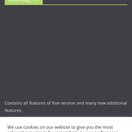
Ample
Spacious
Accelerate
Radiate
Esteem
Himalayas
ColorNews
ColorMag Pro
Contains all features of free version and many new additional
features.
We use cookies on our website to give you the most