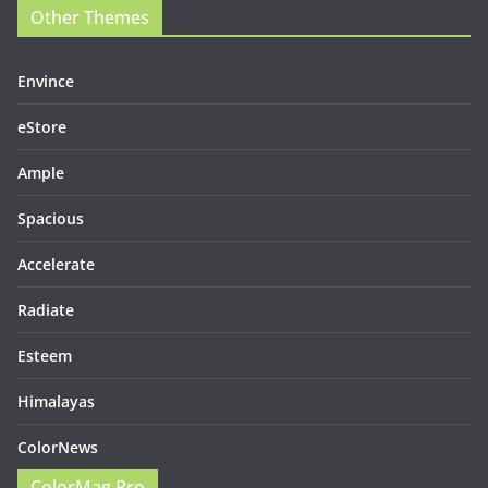
Support
Documentation
FAQ
Themes
Plugins
Blog
Plans & Pricing
Other Themes
Envince
eStore